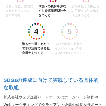
自然、歴史、文化に
環境への負荷を少な
次代を担う子供たち
立脚したまちづくり
くし資源循環型社会
の可能性を引き出す
をすすめる
をつくる
環境をつくる
誰もが生涯にわたっ
文化や産業に革新的
て学び活躍できる社
イノベーションが起
会風土をつくる
きる仕組みをつくる
SDGsの達成に向けて実践している具体的
な取組
株式会社ウェブ企画パートナーズはホームページ制作や
Webマーケティングでクライアント企業の成長をサポート