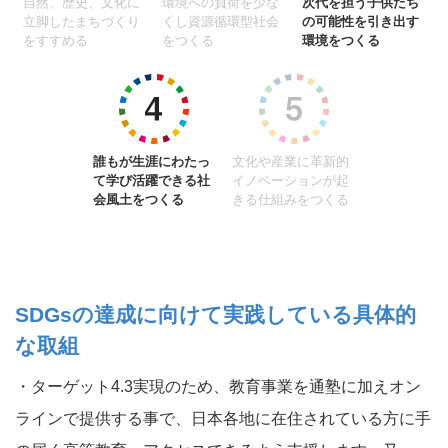
自然、歴史、文化に
環境への負荷を少な
次代を担う子供たち
立脚したまちづくり
くし資源循環型社会
の可能性を引き出す
をすすめる
をつくる
環境をつくる
誰もが生涯にわたっ
文化や産業に革新的
て学び活躍できる社
イノベーションが起
会風土をつくる
きる仕組みをつくる
SDGsの達成に向けて実践している具体的
な取組
・ターゲット4.3実現のため、教育事業を通塾に加えオン
ラインで提供する事で、日本各地に在住されている方に手