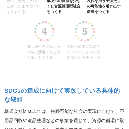
自然、歴史、文化に
環境への負荷を少な
次代を担う子供たち
立脚したまちづくり
くし資源循環型社会
の可能性を引き出す
をすすめる
をつくる
環境をつくる
誰もが生涯にわたっ
文化や産業に革新的
て学び活躍できる社
イノベーションが起
会風土をつくる
きる仕組みをつくる
SDGsの達成に向けて実践している具体的
な取組
株式会社Mira1Lでは、持続可能な社会の実現に向けて、不
用品回収や遺品整理などの事業を通じて、資源の循環に取