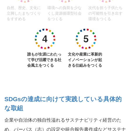
自然、歴史、文化に
環境への負荷を少な
次代を担う子供たち
立脚したまちづくり
くし資源循環型社会
の可能性を引き出す
をすすめる
をつくる
環境をつくる
誰もが生涯にわたっ
文化や産業に革新的
て学び活躍できる社
イノベーションが起
会風土をつくる
きる仕組みをつくる
SDGsの達成に向けて実践している具体的
な取組
企業や自治体の独自性溢れるサステナビリティ経営のた
め、パーパス（志）の設定や統合報告書作成などサステナ