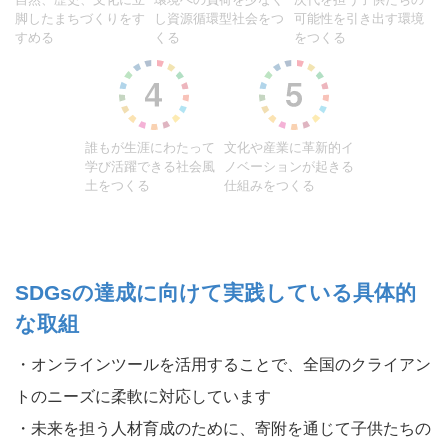
脚したまちづくりをす
し資源循環型社会をつ
可能性を引き出す環境
すめる
くる
をつくる
誰もが生涯にわたって
文化や産業に革新的イ
学び活躍できる社会風
ノベーションが起きる
土をつくる
仕組みをつくる
SDGsの達成に向けて実践している具体的
な取組
・オンラインツールを活用することで、全国のクライアン
トのニーズに柔軟に対応しています
・未来を担う人材育成のために、寄附を通じて子供たちの