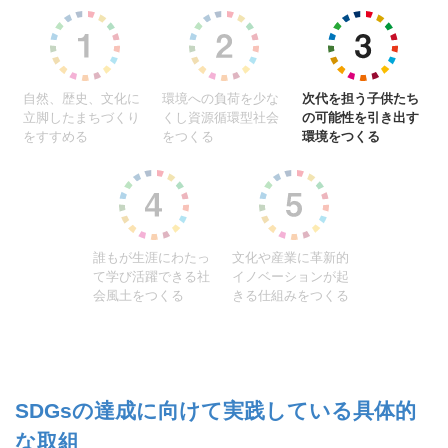
自然、歴史、文化に
環境への負荷を少な
次代を担う子供たち
立脚したまちづくり
くし資源循環型社会
の可能性を引き出す
をすすめる
をつくる
環境をつくる
誰もが生涯にわたっ
文化や産業に革新的
て学び活躍できる社
イノベーションが起
会風土をつくる
きる仕組みをつくる
SDGsの達成に向けて実践している具体的
な取組